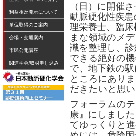
（日）に開催さ
利益相反開示について
動脈硬化性疾患
理栄養士、臨床
単位取得のご案内
まな領域のメデ
会場・交通案内
識を整理し、診
市民公開講座
できる絶好の機
関連学会/取材申し込み
で、地下鉄の駅
ところにありま
だきたいと思い
フォーラムのテ
康』にしました
てゆっくりと進
めには、危険因