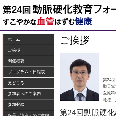
ご挨拶
ホーム
ご挨拶
開催概要
プログラム・日程表
第24
見どころ
順天堂
医療科
参加者へのご案内
教授
参加登録
第24回動脈硬化
座長・演者へのご案内